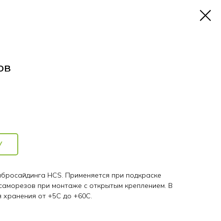
ов
У
бросайдинга HCS. Применяется при подкраске
 саморезов при монтаже с открытым креплением. В
я хранения от +5С до +60С.